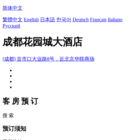
简体中文
繁體中文
English
日本語
한국어
Deutsch
Français
Italiano
Русский
成都花园城大酒店
[成都] 盐市口大业路8号，近北京华联商场
客 房 预 订
搜 索
预订须知