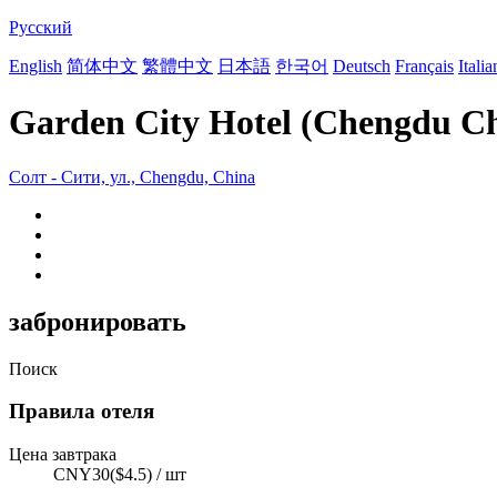
Русский
English
简体中文
繁體中文
日本語
한국어
Deutsch
Français
Itali
Garden City Hotel (Chengdu Ch
Солт - Сити, ул., Chengdu, China
забронировать
Поиск
Правила отеля
Цена завтрака
CNY30($4.5) / шт