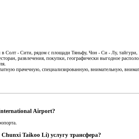
 в Солт - Сити, рядом с площади Тяньфу, Чон - Си - Лу, тайгури,
есторан, развлечения, покупки, географически выгодное располо
ля.
платную прачечную, специализированную, внимательную, внимат
nternational Airport?
ропорта.
 Chunxi Taikoo Li) услугу трансфера?