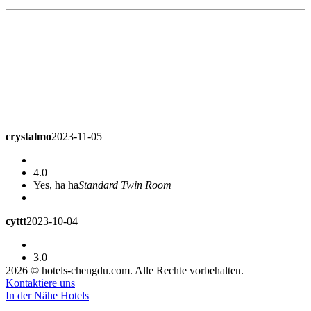
crystalmo
2023-11-05
4.0
Yes, ha ha
Standard Twin Room
cyttt
2023-10-04
3.0
The hotel has to charge for parking. I'm also drunk.
Superior
2026 © hotels-chengdu.com. Alle Rechte vorbehalten.
Queen Room
Kontaktiere uns
In der Nähe Hotels